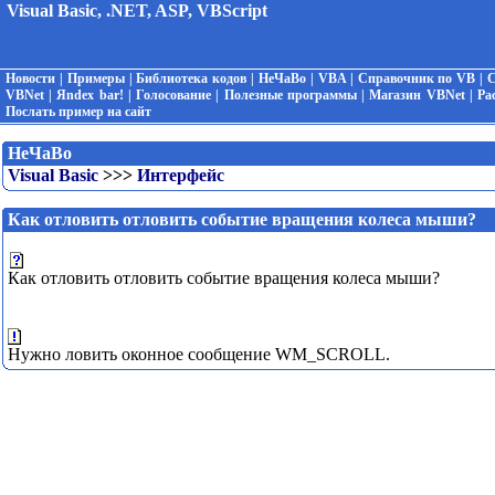
Visual Basic, .NET, ASP, VBScript
Новости
|
Примеры
|
Библиотека кодов
|
НеЧаВо
|
VBA
|
Справочник по VB
|
С
VBNet
|
Яndex bar!
|
Голосование
|
Полезные программы
|
Магазин VBNet
|
Ра
Послать пример на сайт
НеЧаВо
Visual Basic
>>>
Интерфейс
Как отловить отловить событие вращения колеса мыши?
Как отловить отловить событие вращения колеса мыши?
Нужно ловить оконное сообщение WM_SCROLL.