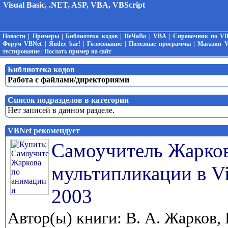
Visual Basic, .NET, ASP, VBA, VBScript
Новости
|
Примеры
|
Библиотека кодов
|
НеЧаВо
|
VBA
|
Справочник по V
Форум VBNet
|
Яndex bar!
|
Голосование
|
Полезные программы
|
Магазин 
тестирование
|
Послать пример на сайт
Библиотека кодов
Работа с файлами/директориями
Список подразделов в категории
Нет записей в данном разделе.
VBNet рекомендует
Самоучитель Жарков
мультипликации в Vi
2003
Автор(ы) книги: В. А. Жарков, 