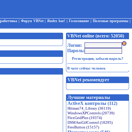
зработчика
|
Форум VBNet
|
Яndex bar!
|
Голосование
|
Полезные программы
|
VBNet online (всего: 52050)
Логин:
Пароль:
Регистрация
,
забыли пароль?
В чате сейчас человек
VBNet рекомендует
Лучшие материалы
ActiveX контролы (112)
Hitman74_Library (36119)
WindowsXPControls (20739)
FlexGridPlus (19374)
DSMAniGifControl (18295)
FreeButton (15157)