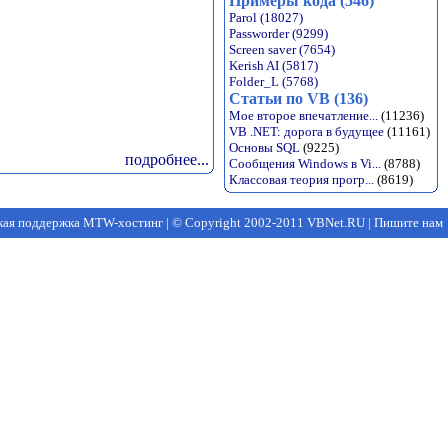
Примеры кода (546)
Parol (18027)
Passworder (9299)
Screen saver (7654)
Kerish AI (5817)
Folder_L (5768)
Статьи по VB (136)
Мое второе впечатление...
(11236)
VB .NET: дорога в будущее
(11161)
Основы SQL
(9225)
подробнее...
Сообщения Windows в Vi...
(8788)
Классовая теория прогр...
(8619)
кая поддержка MTW-хостинг
|
© Copyright 2002-2011 VBNet.RU
|
Пишите нам