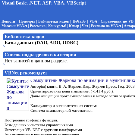
Visual Basic, .NET, ASP, VBA, VBScript
Новости
|
Примеры
|
Библиотека кодов
|
НеЧаВо
|
VBA
|
Справочник по VB
Магазин VBNet
|
Рассылка
|
Конкурсы!
|
Юмор
|
Чат
|
Реклама на VBNet
|
Автор
Библиотека кодов
Базы данных (DAO, ADO, ODBC)
Список подразделов в категории
Нет записей в данном разделе.
VBNet рекомендует
Самоучитель Жаркова по анимации и мультипликац
Автор(ы) книги: В. А. Жарков, Изд.: Жарков Пресс, Год: 2003 
Ориентировочная цена в магазине: (~141.4 руб.).
Даны концепции программирования и методология разработк
Калькулятор и вычислительная система.
Система компьютерной математики.
Построение графиков функций.
Базы данных и системы управления ими.
Интеграция VB .NЕТ с другими платформами.
Аналитическое и численное моделирование.