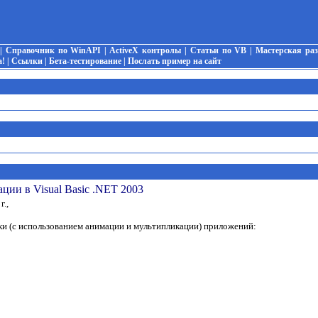
|
Справочник по WinAPI
|
ActiveX контролы
|
Статьи по VB
|
Мастерская ра
а!
|
Ссылки
|
Бета-тестирование
|
Послать пример на сайт
ии в Visual Basic .NET 2003
г.,
и (с использованием анимации и мультипликации) приложений: