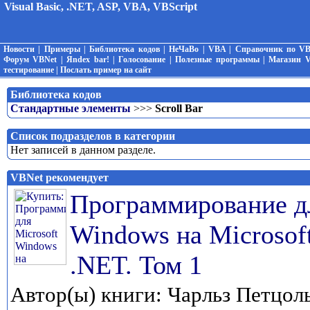
Visual Basic, .NET, ASP, VBA, VBScript
Новости
|
Примеры
|
Библиотека кодов
|
НеЧаВо
|
VBA
|
Справочник по V
Форум VBNet
|
Яndex bar!
|
Голосование
|
Полезные программы
|
Магазин 
тестирование
|
Послать пример на сайт
Библиотека кодов
Стандартные элементы
>>>
Scroll Bar
Список подразделов в категории
Нет записей в данном разделе.
VBNet рекомендует
Программирование дл
Windows на Microsoft
.NET. Том 1
Автор(ы) книги: Чарльз Петцоль