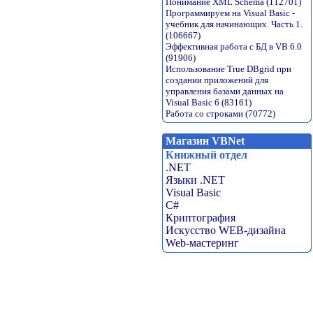
Понимание XML Schema (112701)
Программируем на Visual Basic -
учебник для начинающих. Часть 1.
(106667)
Эффективная работа с БД в VB 6.0
(91906)
Использование True DBgrid при
создании приложений для
управления базами данных на
Visual Basic 6 (83161)
Работа со строками (70772)
Магазин VBNet
Книжный отдел
.NET
Языки .NET
Visual Basic
C#
Криптография
Искусство WEB-дизайна
Web-мастеринг