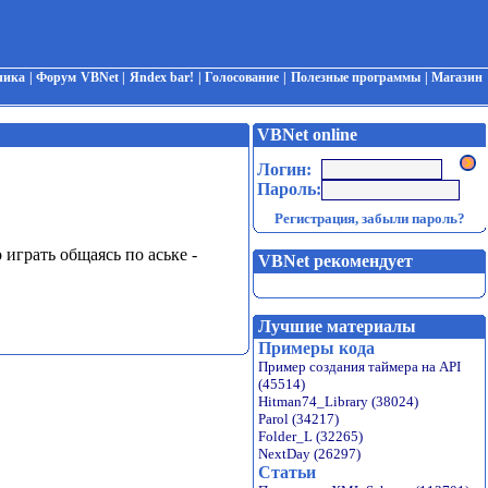
чика
|
Форум VBNet
|
Яndex bar!
|
Голосование
|
Полезные программы
|
Магазин
VBNet online
Логин:
Пароль:
Регистрация
,
забыли пароль?
 играть общаясь по аське -
VBNet рекомендует
Лучшие материалы
Примеры кода
Пример создания таймера на API
(45514)
Hitman74_Library (38024)
Parol (34217)
Folder_L (32265)
NextDay (26297)
Статьи