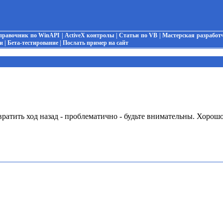
правочник по WinAPI
|
ActiveX контролы
|
Статьи по VB
|
Мастерская разработ
и
|
Бета-тестирование
|
Послать пример на сайт
вратить ход назад - проблематично - будьте внимательны. Хорошо