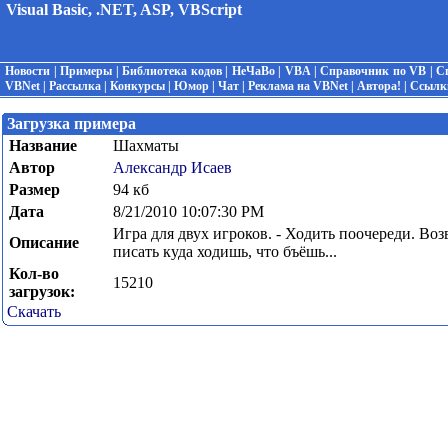
Visual Basic, .NET, ASP, VBScript
Новости
|
Примеры
|
Библиотека кодов
|
НеЧаВо
|
VBA
|
Справочник по VB
|
С
VBNet
|
Рассылка
|
Конкурсы
|
Юмор
|
Чат
|
Реклама на VBNet
|
Автора!
|
Ссылк
Загрузка примера
Название
Шахматы
Автор
Александр Исаев
Размер
94 кб
Дата
8/21/2010 10:07:30 PM
Игра для двух игроков. - Ходить поочереди. Воз
Описание
писать куда ходишь, что бъёшь...
Кол-во
15210
загрузок:
Скачать