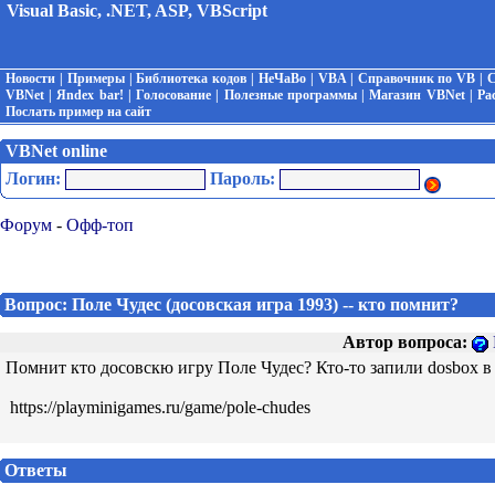
Visual Basic, .NET, ASP, VBScript
Новости
|
Примеры
|
Библиотека кодов
|
НеЧаВо
|
VBA
|
Справочник по VB
|
С
VBNet
|
Яndex bar!
|
Голосование
|
Полезные программы
|
Магазин VBNet
|
Ра
Послать пример на сайт
VBNet online
Логин:
Пароль:
Форум
-
Офф-топ
Вопрос: Поле Чудес (досовская игра 1993) -- кто помнит?
Автор вопроса:
Помнит кто досовскю игру Поле Чудес? Кто-то запили dosbox в
https://playminigames.ru/game/pole-chudes
Ответы