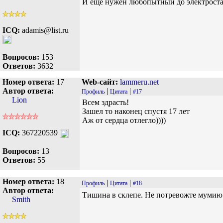
И ещё нужен любопытный до электрост
ICQ:
adamis@list.ru
Вопросов:
153
Ответов:
3632
Номер ответа:
17
Web-сайт:
lammeru.net
Автор ответа:
|
|
Профиль
Цитата
#17
Lion
Всем здрасть!
Зашел то наконец спустя 17 лет
Аж от сердца отлегло))))
ICQ:
367220539
Вопросов:
13
Ответов:
55
Номер ответа:
18
|
|
Профиль
Цитата
#18
Автор ответа:
Тишина в склепе. Не потревожте мумию
Smith