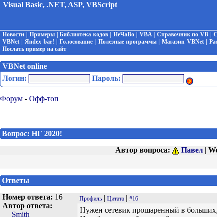
Visual Basic, .NET, ASP, VBScript
Новости
|
Примеры
|
Библиотека кодов
|
НеЧаВо
|
VBA
|
Справочник по VB
|
С
VBNet
|
Яndex bar!
|
Голосование
|
Полезные программы
|
Магазин VBNet
|
Ра
Послать пример на сайт
VBNet online
Логин:
Пароль:
Форум
-
Офф-топ
Вопрос: НГ 2020!
Автор вопроса:
Павел
|
We
Ответы
Номер ответа:
16
|
|
Профиль
Цитата
#16
Автор ответа:
Нужен сетевик прошаренный в больших, 
Smith