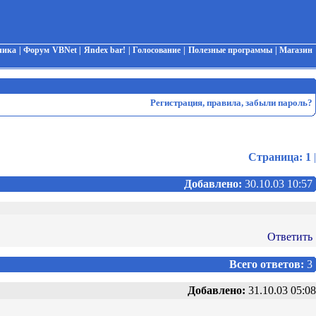
чика
|
Форум VBNet
|
Яndex bar!
|
Голосование
|
Полезные программы
|
Магазин
Регистрация
,
правила
,
забыли пароль?
Страница:
1
|
Добавлено:
30.10.03 10:57
Ответить
Всего ответов:
3
Добавлено:
31.10.03 05:08