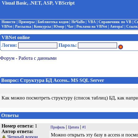
Visual Basic, .NET, ASP, VBScript
Новости
|
Примеры
|
Библиотека кодов
|
НеЧаВо
|
VBA
|
Справочник по VB
|
С
VBNet
|
Рассылка
|
Конкурсы
|
Юмор
|
Чат
|
Реклама на VBNet
|
Автора!
|
Ссылк
VBNet online
Логин:
Пароль:
Форум
-
Работа с данными
Вопрос: Структура БД Access.. MS SQL Server
Как можно посмотреть структуру (список таблиц) БД, как нап
Ответы
Номер ответа:
1
|
|
Профиль
Цитата
#1
Автор ответа:
Можно открыть эту базу в access и посм
Черный ворон