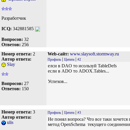
Разработчик
ICQ:
342881585
Вопросов:
32
Ответов:
256
Номер ответа:
2
Web-сайт:
www.slaysoft.stormway.ru
Автор ответа:
|
|
Профиль
Цитата
#2
Slay
елси в DAO то исользуй TableDefs
если в ADO то ADOX.Tables...
Успехов...
Вопросов:
27
Ответов:
150
Номер ответа:
3
|
|
Профиль
Цитата
#3
Автор ответа:
Не понял вопроса? Что все таки хочется 
ulis
метод OpenSchema текущего соединения