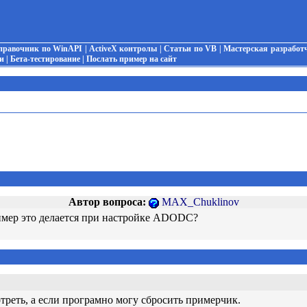
правочник по WinAPI
|
ActiveX контролы
|
Статьи по VB
|
Мастерская разработ
и
|
Бета-тестирование
|
Послать пример на сайт
Автор вопроса:
MAX_Chuklinov
ример это делается при настройке ADODC?
отреть, а если програмно могу сбросить примерчик.