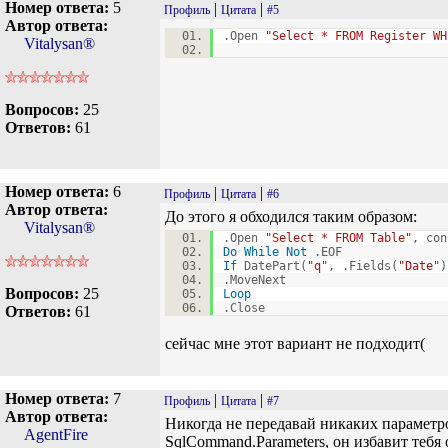
Номер ответа:
5
|
|
Профиль
Цитата
#5
Автор ответа:
.Open
"Select * FROM Register WH
Vitalysan®
Вопросов:
25
Ответов:
61
Номер ответа:
6
|
|
Профиль
Цитата
#6
Автор ответа:
До этого я обходился таким образом:
Vitalysan®
.Open
"Select * FROM Table"
, con
Do
While
Not
.EOF
If
DatePart(
"q"
, .Fields(
"Date"
)
.MoveNext
Вопросов:
25
Loop
.Close
Ответов:
61
сейчас мне этот вариант не подходит(
Номер ответа:
7
|
|
Профиль
Цитата
#7
Автор ответа:
Никогда не передавай никаких параметр
AgentFire
SqlCommand.Parameters, он избавит тебя