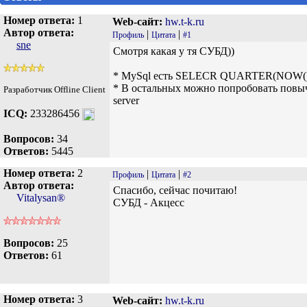
Номер ответа:
1
Web-сайт:
hw.t-k.ru
Автор ответа:
|
|
Профиль
Цитата
#1
sne
Смотря какая у тя СУБД))
* MySql есть SELECR QUARTER(NOW(
* В остальных можно попробовать повычисля
Разработчик Offline Client
server
ICQ:
233286456
Вопросов:
34
Ответов:
5445
Номер ответа:
2
|
|
Профиль
Цитата
#2
Автор ответа:
Спасибо, сейчас почитаю!
Vitalysan®
СУБД - Акцесс
Вопросов:
25
Ответов:
61
Номер ответа:
3
Web-сайт:
hw.t-k.ru