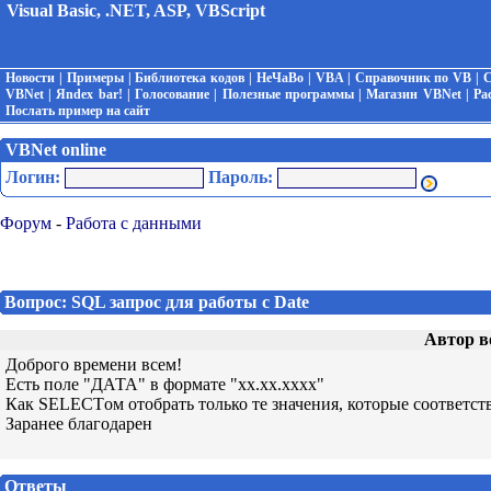
Visual Basic, .NET, ASP, VBScript
Новости
|
Примеры
|
Библиотека кодов
|
НеЧаВо
|
VBA
|
Справочник по VB
|
С
VBNet
|
Яndex bar!
|
Голосование
|
Полезные программы
|
Магазин VBNet
|
Ра
Послать пример на сайт
VBNet online
Логин:
Пароль:
Форум
-
Работа с данными
Вопрос: SQL запрос для работы с Date
Автор в
Доброго времени всем!
Есть поле "ДАТА" в формате "хх.хх.хххх"
Как SELECTом отобрать только те значения, которые соответст
Заранее благодарен
Ответы