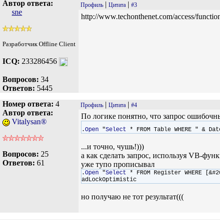
Автор ответа:
|
|
Профиль
Цитата
#3
sne
http://www.techonthenet.com/access/function
Разработчик Offline Client
ICQ:
233286456
Вопросов:
34
Ответов:
5445
Номер ответа:
4
|
|
Профиль
Цитата
#4
Автор ответа:
По логике понятно, что запрос ошибочны
Vitalysan®
.
Open
"
Select
* FROM Table WHERE " & Dat
...и точно, чушь!)))
Вопросов:
25
а как сделать запрос, используя VB-функц
Ответов:
61
уже тупо прописывал
.
Open
"
Select
* FROM Register WHERE [&#2
adLockOptimistic
но получаю не тот результат(((