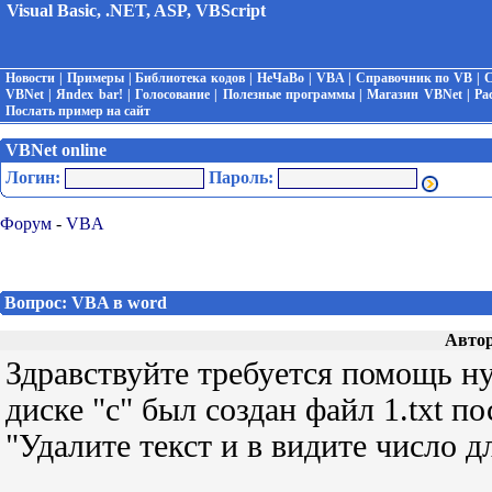
Visual Basic, .NET, ASP, VBScript
Новости
|
Примеры
|
Библиотека кодов
|
НеЧаВо
|
VBA
|
Справочник по VB
|
С
VBNet
|
Яndex bar!
|
Голосование
|
Полезные программы
|
Магазин VBNet
|
Ра
Послать пример на сайт
VBNet online
Логин:
Пароль:
Форум
-
VBA
Вопрос: VBA в word
Автор
Здравствуйте требуется помощь н
диске "с" был создан файл 1.txt п
"Удалите текст и в видите число дл