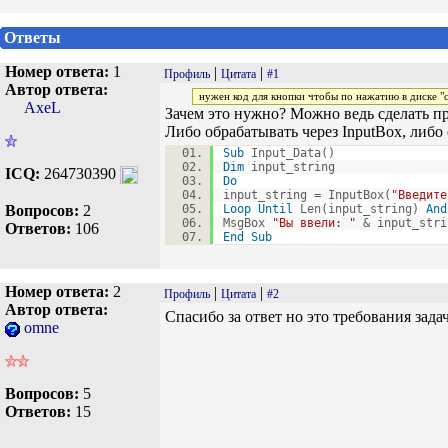
Ответы
Номер ответа:
1
|
|
Профиль
Цитата
#1
Автор ответа:
нужен код для кнопки чтобы по нажатию в диске "с"
AxeL
Зачем это нужно? Можно ведь сделать пр
Либо обрабатывать через InputBox, либо 
Sub
Input_Data()
Dim
input_string
ICQ:
264730390
Do
input_string = InputBox(
"Введите
Вопросов:
2
Loop
Until
Len(input_string)
And
MsgBox
"Вы ввели: "
& input_stri
Ответов:
106
End
Sub
Номер ответа:
2
|
|
Профиль
Цитата
#2
Автор ответа:
Спасибо за ответ но это требования зада
omne
Вопросов:
5
Ответов:
15