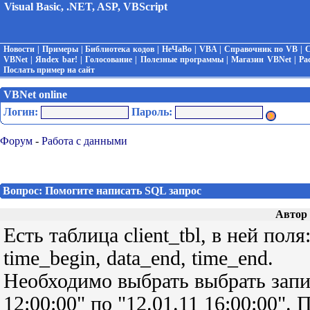
Visual Basic, .NET, ASP, VBScript
Новости
|
Примеры
|
Библиотека кодов
|
НеЧаВо
|
VBA
|
Справочник по VB
|
С
VBNet
|
Яndex bar!
|
Голосование
|
Полезные программы
|
Магазин VBNet
|
Ра
Послать пример на сайт
VBNet online
Логин:
Пароль:
Форум
-
Работа с данными
Вопрос: Помогите написать SQL запрос
Автор
Есть таблица client_tbl, в ней поля:
time_begin, data_end, time_end.
Необходимо выбрать выбрать запис
12:00:00" по "12.01.11 16:00:00".