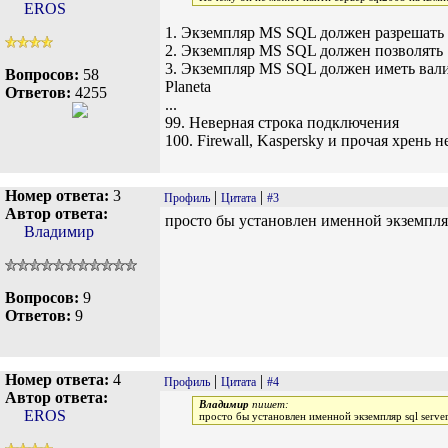
EROS
1. Экземпляр MS SQL должен разрешать 
2. Экземпляр MS SQL должен позволять 
3. Экземпляр MS SQL должен иметь вали
Вопросов:
58
Planeta
Ответов:
4255
...
99. Неверная строка подключения
100. Firewall, Kaspersky и прочая хрен
Номер ответа:
3
|
|
Профиль
Цитата
#3
Автор ответа:
просто бы установлен именной экземпляр s
Владимир
Вопросов:
9
Ответов:
9
Номер ответа:
4
|
|
Профиль
Цитата
#4
Автор ответа:
Владимир
пишет:
EROS
просто бы установлен именной экземпляр sql server