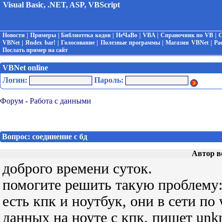
Visual Basic, .NET, ASP, VBScript
Новости
|
Примеры
|
Библиотека кодов
|
НеЧаВо
|
VBA
|
Справочник по VB
|
С
VBNet
|
Яndex bar!
|
Голосование
|
Полезные программы
|
Магазин VBNet
|
Ра
Послать пример на сайт
VBNet online
Логин:
Пароль:
Форум
-
Работа с данными
Вопрос: соединение с бд
Автор в
доброго времени суток.
помогите решить такую проблему
есть кпк и ноутбук, они в сети по 
данных на ноуте с кпк, пишет unknow