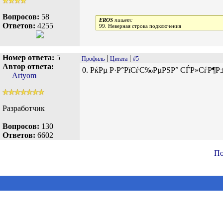
Вопросов:
58
EROS
пишет:
Ответов:
4255
99. Неверная строка подключения
Номер ответа:
5
|
|
Профиль
Цитата
#5
Автор ответа:
0. РќРµ Р·Р°РїСѓС‰РµРЅР° СЃР»СѓР¶Р±
Artyom
Разработчик
Вопросов:
130
Ответов:
6602
По