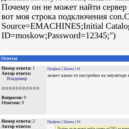
Почему он не может найти сервер 
вот моя строка подключения con.Co
Source=EMACHINES;Initial Catalog=
ID=moskow;Password=12345;")
Ответы
Номер ответа:
1
|
|
Профиль
Цитата
#1
Автор ответа:
может какие-то настройки на эмуляторе 
Владимир
Вопросов:
9
Ответов:
9
Номер ответа:
2
|
|
Профиль
Цитата
#2
Автор ответа:
Почему он не может найти сервер sql2005 на комп