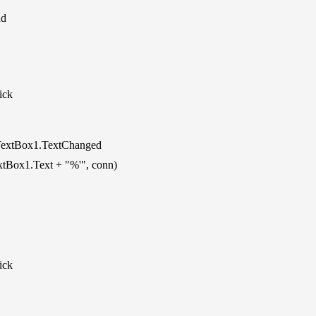
ad
ick
TextBox1.TextChanged
ox1.Text + "%'", conn)
ick