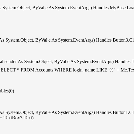
System.Object, ByVal e As System.EventArgs) Handles MyBase.Lo
s System.Object, ByVal e As System.EventArgs) Handles Button3.Cl
sender As System.Object, ByVal e As System.EventArgs) Handles 
"SELECT * FROM Accounts WHERE login_name LIKE '%" + Me.TextB
les(0)
s System.Object, ByVal e As System.EventArgs) Handles Button1.Cl
 TextBox3.Text)