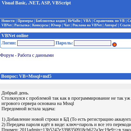
Visual Basic, .NET, ASP, VBScript
Новости
|
Примеры
|
Библиотека кодов
|
НеЧаВо
|
VBA
|
Справочник по VB
|
С
VBNet
|
Рассылка
|
Конкурсы
|
Юмор
|
Чат
|
Реклама на VBNet
|
Автора!
|
Ссылк
VBNet online
Логин:
Пароль:
Форум
-
Работа с данными
Вопрос: VB+Mssql+md5
Добрый день.
Столкнулся с проблемой так как в программирование не так уж 
игрового сервера основана на Mssql
Передомной встала задача:
1) Добавление новой строки в БД (То есть регистрацию аккаунта
2) Передача пароля идёт в виде: ключ+пароль и все это перекод
Пример: 2011admin=13b5247e3398350918cb622a3ec19e9=>в таком