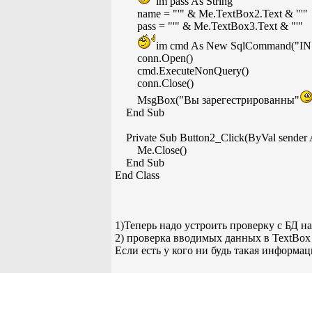
im pass As String
name = "'" & Me.TextBox2.Text & "'"
pass = "'" & Me.TextBox3.Text & "'"
im cmd As New SqlCommand("INSERT I
conn.Open()
cmd.ExecuteNonQuery()
conn.Close()
MsgBox("Вы зарегестрированны"
End Sub
Private Sub Button2_Click(ByVal sender A
Me.Close()
End Sub
End Class
1)Теперь надо устроить проверку с БД на
2) проверка вводимых данных в TextBox
Если есть у кого ни будь такая информа