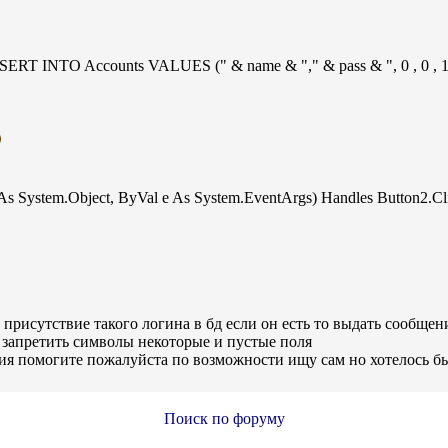
NTO Accounts VALUES (" & name & "," & pass & ", 0 , 0 , 18 , 1 , 1 ,
s System.Object, ByVal e As System.EventArgs) Handles Button2.Cl
 присутствие такого логина в бд если он есть то выдать сообщени
 запретить символы некоторые и пустые поля
ция помогите пожалуйста по возможности ищу сам но хотелось б
Поиск по форуму