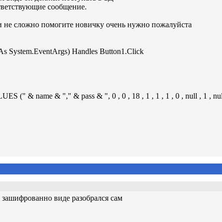
ответствующие сообщение.
ли не сложно помогите новичку очень нужно пожалуйста
 As System.EventArgs) Handles Button1.Click
& "," & pass & ", 0 , 0 , 18 , 1 , 1 , 1 , 0 , null , 1 , null , 
 зашифрованно виде разобрался сам