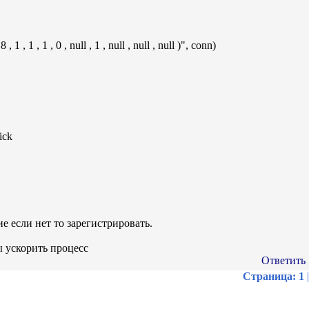
 1 , 0 , null , 1 , null , null , null )", conn)
ick
е если нет то зарегистрировать.
ы ускорить процесс
Ответить
Страница:
1
|