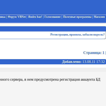
чика
|
Форум VBNet
|
Яndex bar!
|
Голосование
|
Полезные программы
|
Магазин
Регистрация
,
правила
,
забыли пароль?
Страница:
1
|
Добавлено:
13.08.11 17:32
нного сервера, в нем предусмотрена регистрация аккаунта БД