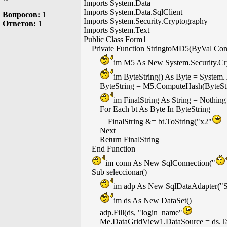
Imports System.Data
Imports System.Data.SqlClient
Вопросов:
1
Imports System.Security.Cryptography
Ответов:
1
Imports System.Text
Public Class Form1
Private Function StringtoMD5(ByVal Conte
im M5 As New System.Security.C
im ByteString() As Byte = System
ByteString = M5.ComputeHash(ByteStr
im FinalString As String = Nothing
For Each bt As Byte In ByteString
FinalString &= bt.ToString("x2"
Next
Return FinalString
End Function
im conn As New SqlConnection("
Sub seleccionar()
im adp As New SqlDataAdapter(
im ds As New DataSet()
adp.Fill(ds, "login_name"
Me.DataGridView1.DataSource = ds.Tab