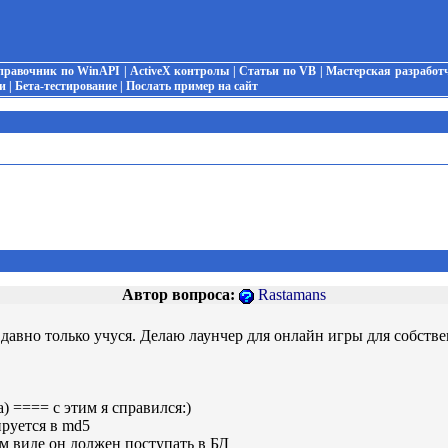
правочник по WinAPI
|
ActiveX контролы
|
Статьи по VB
|
Мастерская разработ
и
|
Бета-тестирование
|
Послать пример на сайт
Автор вопроса:
Rastamans
давно только учуся. Делаю лаунчер для онлайн игры для собстве
) ==== с этим я справился:)
ируется в md5
 виде он должен поступать в БД