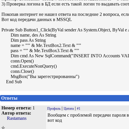
3) Проверка логина в БД если есть такой логин то выдавать со
Покопав интернет не нашел ответа на последние 2 вопроса, ес
Вот код передачи данных в MSSQL
Private Sub Button1_Click(ByVal sender As System.Object, ByVal e
Dim name, des As String
Dim pass As String
name = "'" & Me.TextBox2.Text & "'"
pass = "'" & Me.TextBox3.Text & "'"
Dim cmd As New SqlCommand("INSERT INTO Accounts VALUES (" & name 
conn.Open()
cmd.ExecuteNonQuery()
conn.Close()
MsgBox("Вы зарегестрированны")
End Sub
Ответы
Номер ответа:
1
|
|
Профиль
Цитата
#1
Автор ответа:
Вообщем с проблемой передачи пароля в
Rastamans
вот код