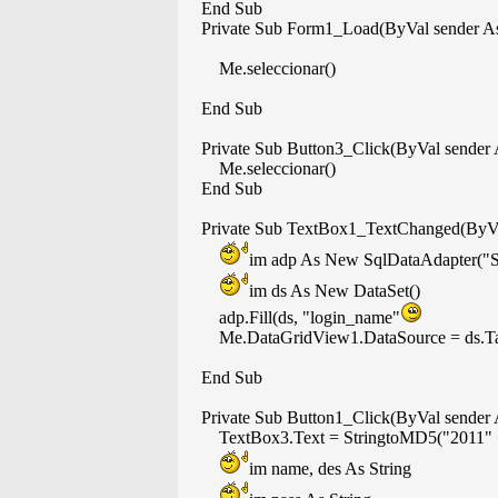
End Sub
Private Sub Form1_Load(ByVal sender As 
Me.seleccionar()
End Sub
Private Sub Button3_Click(ByVal sender A
Me.seleccionar()
End Sub
Private Sub TextBox1_TextChanged(ByVal 
im adp As New SqlDataAdapter(
im ds As New DataSet()
adp.Fill(ds, "login_name"
Me.DataGridView1.DataSource = ds.Tab
End Sub
Private Sub Button1_Click(ByVal sender A
TextBox3.Text = StringtoMD5("2011" +
im name, des As String