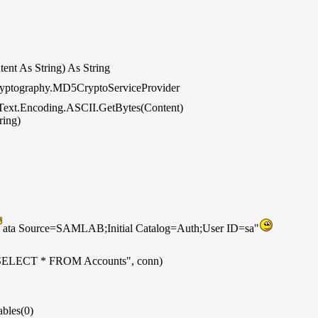
nt As String) As String
ryptography.MD5CryptoServiceProvider
.Text.Encoding.ASCII.GetBytes(Content)
ing)
ata Source=SAMLAB;Initial Catalog=Auth;User ID=sa"
"SELECT * FROM Accounts", conn)
les(0)