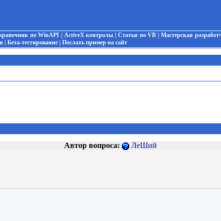
правочник по WinAPI
|
ActiveX контролы
|
Статьи по VB
|
Мастерская разработ
и
|
Бета-тестирование
|
Послать пример на сайт
Автор вопроса:
ЛеШий