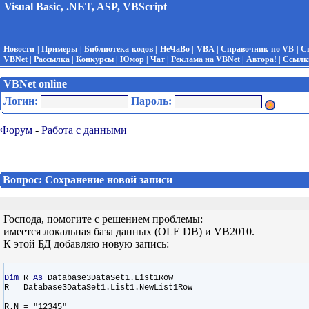
Visual Basic, .NET, ASP, VBScript
Новости
|
Примеры
|
Библиотека кодов
|
НеЧаВо
|
VBA
|
Справочник по VB
|
С
VBNet
|
Рассылка
|
Конкурсы
|
Юмор
|
Чат
|
Реклама на VBNet
|
Автора!
|
Ссылк
VBNet online
Логин:
Пароль:
Форум
-
Работа с данными
Вопрос: Сохранение новой записи
Господа, помогите с решением проблемы:
имеется локальная база данных (OLE DB) и VB2010.
К этой БД добавляю новую запись:
Dim
R
As
Database3DataSet1.List1Row
R = Database3DataSet1.List1.NewList1Row
R.N = "12345"