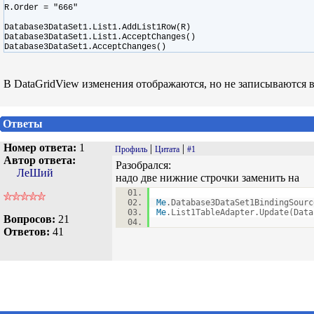
R.Order = "666"
Database3DataSet1.List1.AddList1Row(R)
Database3DataSet1.List1.AcceptChanges()
Database3DataSet1.AcceptChanges()
В DataGridView изменения отображаются, но не записываются в 
Ответы
Номер ответа:
1
|
|
Профиль
Цитата
#1
Автор ответа:
Разобрался:
ЛеШий
надо две нижние строчки заменить на
Me
.Database3DataSet1BindingSourc
Me
.List1TableAdapter.Update(Data
Вопросов:
21
Ответов:
41