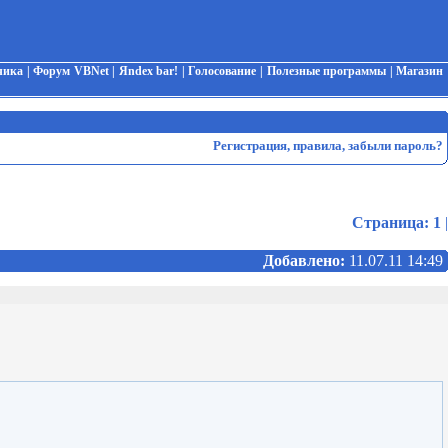
чика
|
Форум VBNet
|
Яndex bar!
|
Голосование
|
Полезные программы
|
Магазин
Регистрация
,
правила
,
забыли пароль?
Страница:
1
|
Добавлено:
11.07.11 14:49