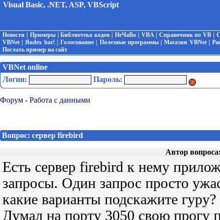
Visual Basic, .NET, ASP, VBScript
Новости
|
Примеры
|
Библиотека кодов
|
НеЧаВо
|
VBA
|
Справочник по VB
|
С
VBNet
|
Яndex bar!
|
Голосование
|
Полезные программы
|
Магазин VBNet
|
Ра
Послать пример на сайт
VBNet online
Логин:
Пароль:
Форум
-
Работа с данными
Вопрос: сервер firebird
Автор вопроса
Есть сервер firebird к нему прил
запросы. Один запрос просто ужас
какие варианты подскажите гуру?
Думал на порту 3050 свою прогу п