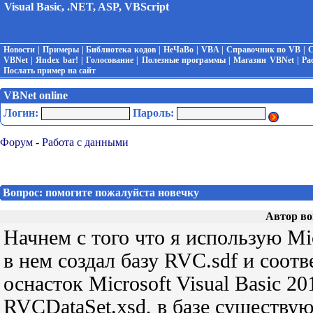
Visual Basic, .NET, ASP, VBScript
Новости
|
Примеры
|
Библиотека кодов
|
НеЧаВо
|
VBA
|
Справочник по VB
|
С
VBNet
|
Яndex bar!
|
Голосование
|
Полезные программы
|
Магазин VBNet
|
Ра
Послать пример на сайт
VBNet online
Логин:
Пароль:
Форум
-
Работа с данными
Вопрос: помогите пожалуйста новечку
Автор во
Начнем с того что я использую Mic
в нем создал базу RVC.sdf и соо
оснасток Microsoft Visual Basic 2
RVCDataSet.xsd, в базе существую