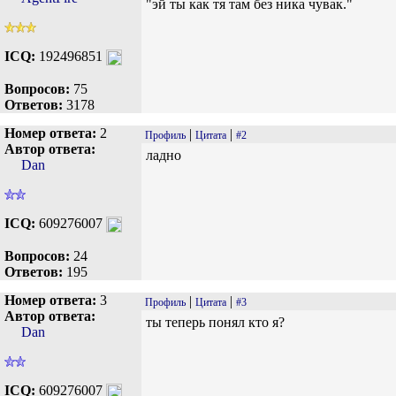
"эй ты как тя там без ника чувак."
ICQ:
192496851
Вопросов:
75
Ответов:
3178
Номер ответа:
2
|
|
Профиль
Цитата
#2
Автор ответа:
ладно
Dan
ICQ:
609276007
Вопросов:
24
Ответов:
195
Номер ответа:
3
|
|
Профиль
Цитата
#3
Автор ответа:
ты теперь понял кто я?
Dan
ICQ:
609276007