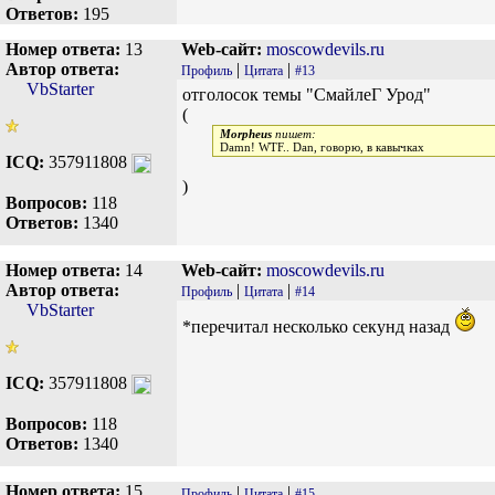
Ответов:
195
Номер ответа:
13
Web-сайт:
moscowdevils.ru
Автор ответа:
|
|
Профиль
Цитата
#13
VbStarter
отголосок темы "СмайлеГ Урод"
(
Morpheus
пишет:
Damn! WTF.. Dan, говорю, в кавычках
ICQ:
357911808
)
Вопросов:
118
Ответов:
1340
Номер ответа:
14
Web-сайт:
moscowdevils.ru
Автор ответа:
|
|
Профиль
Цитата
#14
VbStarter
*перечитал несколько секунд назад
ICQ:
357911808
Вопросов:
118
Ответов:
1340
Номер ответа:
15
|
|
Профиль
Цитата
#15