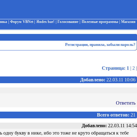
чика
|
Форум VBNet
|
Яndex bar!
|
Голосование
|
Полезные программы
|
Магазин
Регистрация
,
правила
,
забыли пароль?
Страница:
1
|
2
|
Добавлено:
22.03.11 10:06
Ответить
Всего ответов:
21
Добавлено:
22.03.11 14:54
 одну букву в нике, ибо это тоже не круто обращаться к тебе