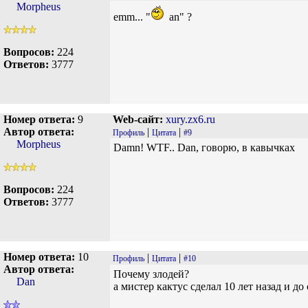
Morpheus
emm... "
an" ?
Вопросов:
224
Ответов:
3777
Номер ответа:
9
Web-сайт:
xury.zx6.ru
Автор ответа:
|
|
Профиль
Цитата
#9
Morpheus
Damn! WTF.. Dan, говорю, в кавычках
Вопросов:
224
Ответов:
3777
Номер ответа:
10
|
|
Профиль
Цитата
#10
Автор ответа:
Почему злодей?
Dan
а мистер кактус сделал 10 лет назад и д