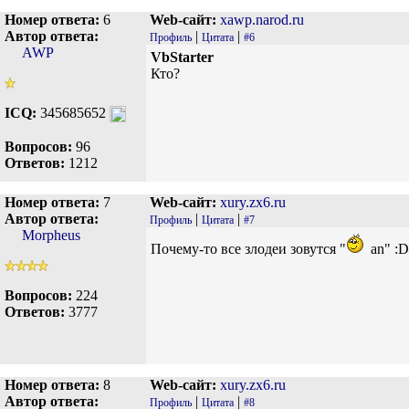
Номер ответа:
6
Web-сайт:
xawp.narod.ru
Автор ответа:
|
|
Профиль
Цитата
#6
AWP
VbStarter
Кто?
ICQ:
345685652
Вопросов:
96
Ответов:
1212
Номер ответа:
7
Web-сайт:
xury.zx6.ru
Автор ответа:
|
|
Профиль
Цитата
#7
Morpheus
Почему-то все злодеи зовутся "
an" :D
Вопросов:
224
Ответов:
3777
Номер ответа:
8
Web-сайт:
xury.zx6.ru
Автор ответа:
|
|
Профиль
Цитата
#8