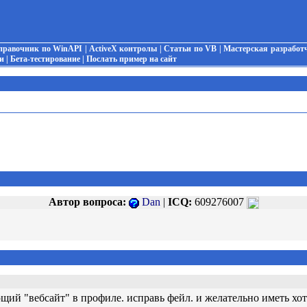
правочник по WinAPI
|
ActiveX контролы
|
Статьи по VB
|
Мастерская разработ
и
|
Бета-тестирование
|
Послать пример на сайт
Автор вопроса:
Dan
|
ICQ:
609276007
ий "вебсайт" в профиле. исправь фейл. и желательно иметь хоть