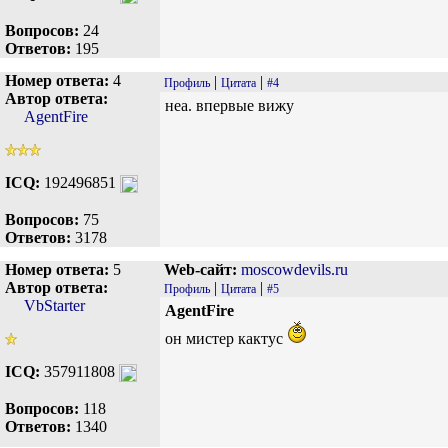
Вопросов:
24
Ответов:
195
Номер ответа:
4
|
|
Профиль
Цитата
#4
Автор ответа:
неа. впервые вижу
AgentFire
ICQ:
192496851
Вопросов:
75
Ответов:
3178
Номер ответа:
5
Web-сайт:
moscowdevils.ru
Автор ответа:
|
|
Профиль
Цитата
#5
VbStarter
AgentFire
он мистер кактус
ICQ:
357911808
Вопросов:
118
Ответов:
1340