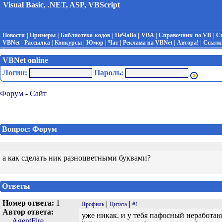
Visual Basic, .NET, ASP, VBScript
Новости
|
Примеры
|
Библиотека кодов
|
НеЧаВо
|
VBA
|
Справочник по VB
|
С
VBNet
|
Рассылка
|
Конкурсы
|
Юмор
|
Чат
|
Реклама на VBNet
|
Автора!
|
Ссылк
VBNet online
Логин:
Пароль:
Форум
-
Сайт
Вопрос: Форум
а как сделать ник разноцветными буквами?
Ответы
Номер ответа:
1
|
|
Профиль
Цитата
#1
Автор ответа:
уже никак. и у тебя пафосный неработающ
AgentFire