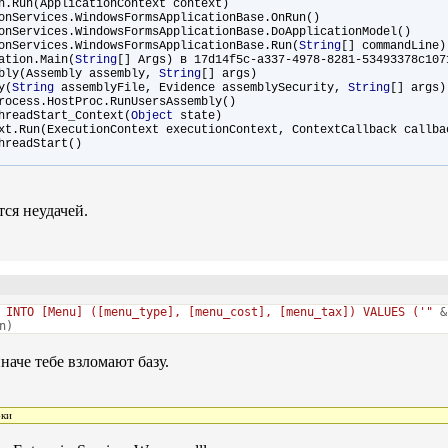
un(ApplicationContext context)
rvices.WindowsFormsApplicationBase.OnRun()
rvices.WindowsFormsApplicationBase.DoApplicationModel()
ervices.WindowsFormsApplicationBase.Run(
String
[] commandLine)
tion.Main(
String
[] Args) в 17d14f5c-a337-4978-8281-53493378c107
y(Assembly assembly,
String
[] args)
y(
String
assemblyFile, Evidence assemblySecurity,
String
[] args)
ess.HostProc.RunUsersAssembly()
eadStart_Context(
Object
state)
un(ExecutionContext executionContext, ContextCallback callb
readStart()
тся неудачей.
 INTO [Menu] ([menu_type], [menu_cost], [menu_tax]) VALUES ('"
&
n)
иначе тебе взломают базу.
бки