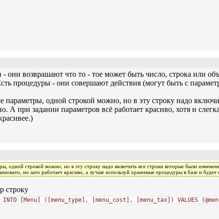
- они возврашают что то - тое может быть число, строка или объек
сть процедуры - они совершают действия (могут быть с параметра
се параметры, одной строкой можно, но в эту строку надо вклю
но. А при задании параметров всё работает красиво, хотя и слегк
красивее.)
ры, одной строкой можно, но в эту строку надо включить все строки которые были изменен
инновато, но зато работает красиво, а лучше используй хранимые процедуры в базе и будет 
р строку
 INTO [Menu] ([menu_type], [menu_cost], [menu_tax]) VALUES (@men