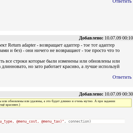
Ответить
Добавлено:
10.07.09 00:10
т Return adapter - возвращает адаптер - тое тот адаптер
ми и без) - они ничего не возвращают - тое просто что то
чить все строки которые были изменены или обновлены или
а длинновато, но зато работает красиво, а лучше используй
Ответить
Добавлено:
10.07.09 00:30
ы или обновлены или удалены, а это будет длинно и очень мутно. А при задании
ещё красивее.)
u_type, @menu_cost, @menu_tax)"
, connection)