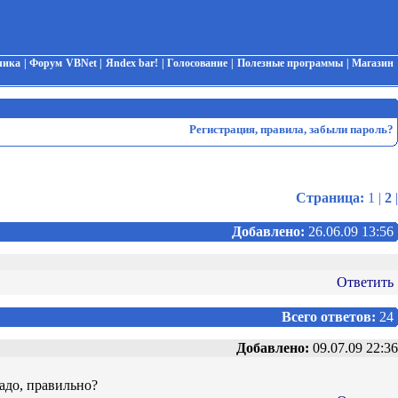
чика
|
Форум VBNet
|
Яndex bar!
|
Голосование
|
Полезные программы
|
Магазин
Регистрация
,
правила
,
забыли пароль?
Страница:
1
|
2
|
Добавлено:
26.06.09 13:56
Ответить
Всего ответов:
24
Добавлено:
09.07.09 22:36
 надо, правильно?