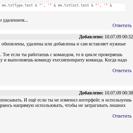
 me.txtType.text &
"', '"
& me.txtCost.text &
"', '"
&
и удалением...
Ответить
Добавлено:
10.07.09 00:32
ыли обновлены, удалены или добавлены и сам вставляет нужные
. Тое если ты работаешь с командом, то в цикле проверяешь
ку и выполняешь команду executenonquery команда. Когда надо
Ответить
Добавлено:
10.07.09 00:38
 прописывать. И ещё если ты не изменил интерфейс и используешь
араюсь напрямую использовать, чтобы не затрагивать лишних
Ответить