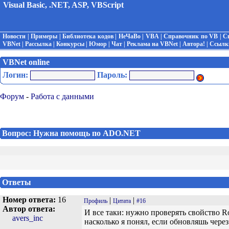
Visual Basic, .NET, ASP, VBScript
Новости
|
Примеры
|
Библиотека кодов
|
НеЧаВо
|
VBA
|
Справочник по VB
|
С
VBNet
|
Рассылка
|
Конкурсы
|
Юмор
|
Чат
|
Реклама на VBNet
|
Автора!
|
Ссылк
VBNet online
Логин:
Пароль:
Форум
-
Работа с данными
Вопрос: Нужна помощь по ADO.NET
Ответы
Номер ответа:
16
|
|
Профиль
Цитата
#16
Автор ответа:
И все таки: нужно проверять свойство R
avers_inc
насколько я понял, если обновляшь через d