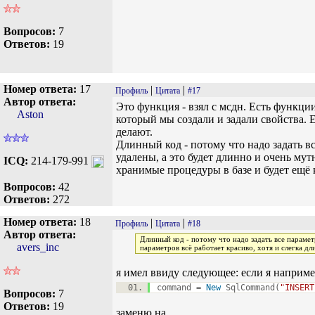
Вопросов:
7
Ответов:
19
Номер ответа:
17
|
|
Профиль
Цитата
#17
Автор ответа:
Это функция - взял с мсдн. Есть функции 
Aston
который мы создали и задали свойства. Е
делают.
Длинный код - потому что надо задать в
удалены, а это будет длинно и очень мут
ICQ:
214-179-991
хранимые процедуры в базе и будет ещё 
Вопросов:
42
Ответов:
272
Номер ответа:
18
|
|
Профиль
Цитата
#18
Автор ответа:
Длинный код - потому что надо задать все парамет
avers_inc
параметров всё работает красиво, хотя и слегка дл
я имел ввиду следующее: если я наприме
command =
New
SqlCommand(
"INSERT
Вопросов:
7
Ответов:
19
заменю на