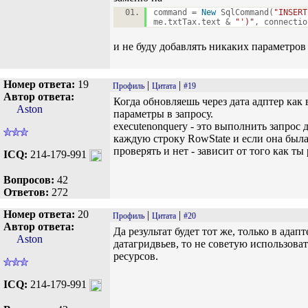
command =
New
SqlCommand(
"INSERT
me.txtTax.text &
"')"
, connectio
и не буду добавлять никаких параметров 
Номер ответа:
19
|
|
Профиль
Цитата
#19
Автор ответа:
Когда обновляешь через дата адптер как
Aston
параметры в запросу.
executenonquery - это выполнить запрос 
каждую строку RowState и если она была
проверять и нет - зависит от того как 
ICQ:
214-179-991
Вопросов:
42
Ответов:
272
Номер ответа:
20
|
|
Профиль
Цитата
#20
Автор ответа:
Да результат будет тот же, только в ада
Aston
датагридвьев, то не советую использова
ресурсов.
ICQ:
214-179-991