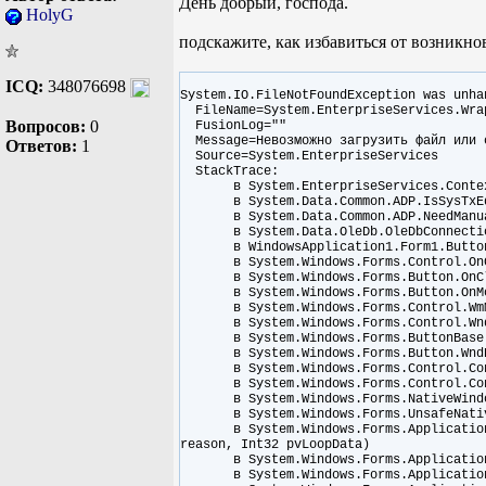
День добрый, господа.
HolyG
подскажите, как избавиться от возникн
ICQ:
348076698
System.IO.FileNotFoundException was unha
FileName=System.EnterpriseServices.Wra
Вопросов:
0
FusionLog=""
Message=Невозможно загрузить файл или с
Ответов:
1
Source=System.EnterpriseServices
StackTrace:
в System.EnterpriseServices.ContextU
в System.Data.Common.ADP.IsSysTxEqu
в System.Data.Common.ADP.NeedManual
в System.Data.OleDb.OleDbConnecti
в WindowsApplication1.Form1.Button
в System.Windows.Forms.Control.OnCl
в System.Windows.Forms.Button.OnCli
в System.Windows.Forms.Button.OnMous
в System.Windows.Forms.Control.WmMous
в System.Windows.Forms.Control.WndP
в System.Windows.Forms.ButtonBase.W
в System.Windows.Forms.Button.WndPr
в System.Windows.Forms.Control.Contr
в System.Windows.Forms.Control.Contr
в System.Windows.Forms.NativeWindow.D
в System.Windows.Forms.UnsafeNativeM
в System.Windows.Forms.Application.Com
reason, Int32 pvLoopData)
в System.Windows.Forms.Application.Th
в System.Windows.Forms.Application.Th