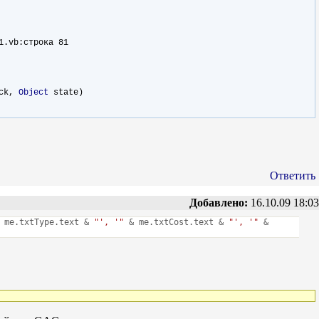
1.vb:строка 81
ack,
Object
state)
Ответить
Добавлено:
16.10.09 18:03
 me.txtType.text &
"', '"
& me.txtCost.text &
"', '"
&