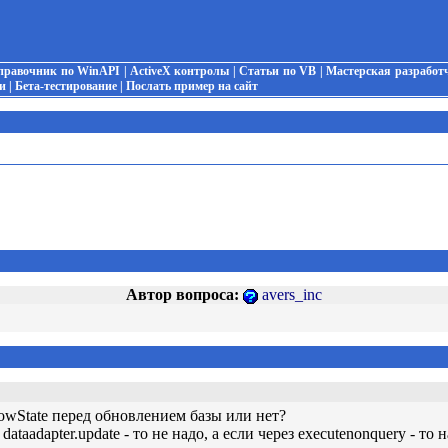
правочник по WinAPI
|
ActiveX контролы
|
Статьи по VB
|
Мастерская разработ
и
|
Бета-тестирование
|
Послать пример на сайт
Автор вопроса:
avers_inc
owState перед обновлением базы или нет?
ataadapter.update - то не надо, а если через executenonquery - то