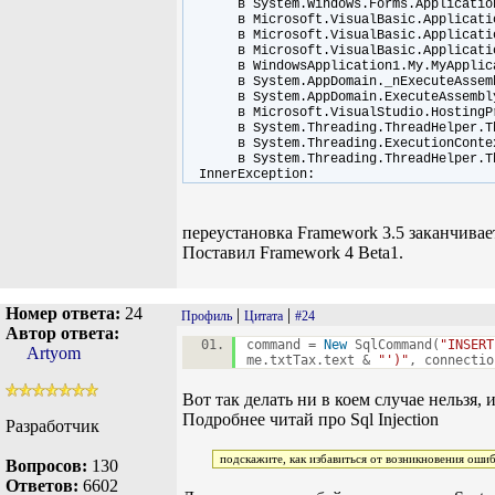
в System.Windows.Forms.Application.R
в Microsoft.VisualBasic.ApplicationSe
в Microsoft.VisualBasic.ApplicationSe
в Microsoft.VisualBasic.ApplicationS
в WindowsApplication1.My.MyApplica
в System.AppDomain._nExecuteAssembl
в System.AppDomain.ExecuteAssembl
в Microsoft.VisualStudio.HostingProc
в System.Threading.ThreadHelper.Thr
в System.Threading.ExecutionContext.R
в System.Threading.ThreadHelper.Th
InnerException:
переустановка Framework 3.5 заканчивае
Поставил Framework 4 Beta1.
Номер ответа:
24
|
|
Профиль
Цитата
#24
Автор ответа:
command =
New
SqlCommand(
"INSERT
Artyom
me.txtTax.text &
"')"
, connectio
Вот так делать ни в коем случае нельзя, 
Подробнее читай про Sql Injection
Разработчик
подскажите, как избавиться от возникновения оши
Вопросов:
130
Ответов:
6602