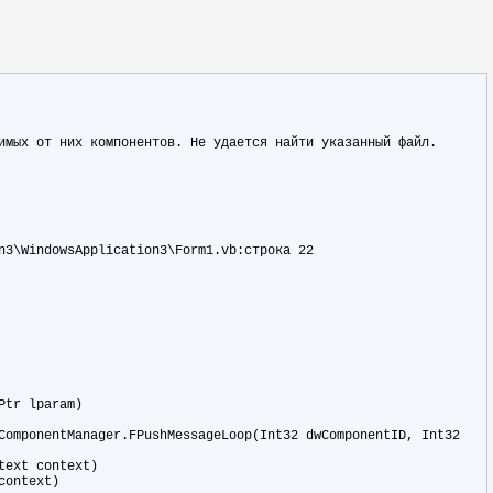
имых от них компонентов. Не удается найти указанный файл.
n3\WindowsApplication3\Form1.vb:строка 22
Ptr lparam)
mponentManager.FPushMessageLoop(Int32 dwComponentID, Int32
ext context)
context)