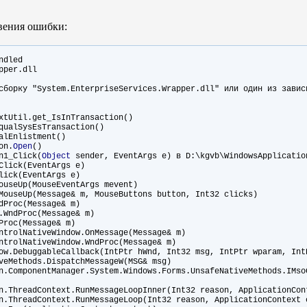
овения ошибки:
ndled
pper.dll
борку "System.EnterpriseServices.Wrapper.dll" или один из завис
til.get_IsInTransaction()
alSysEsTransaction()
Enlistment()
on.
Open
()
1_Click(
Object
sender, EventArgs e) в D:\kgvb\WindowsApplicatio
ick(EventArgs e)
ck(EventArgs e)
eUp(MouseEventArgs mevent)
eUp(Message& m, MouseButtons button, Int32 clicks)
roc(Message& m)
ndProc(Message& m)
oc(Message& m)
olNativeWindow.OnMessage(Message& m)
olNativeWindow.WndProc(Message& m)
ebuggableCallback(IntPtr hWnd, Int32 msg, IntPtr wparam, Int
ethods.DispatchMessageW(MSG& msg)
ponentManager.System.Windows.Forms.UnsafeNativeMethods.IMsoCo
readContext.RunMessageLoopInner(Int32 reason, ApplicationCont
readContext.RunMessageLoop(Int32 reason, ApplicationContext 