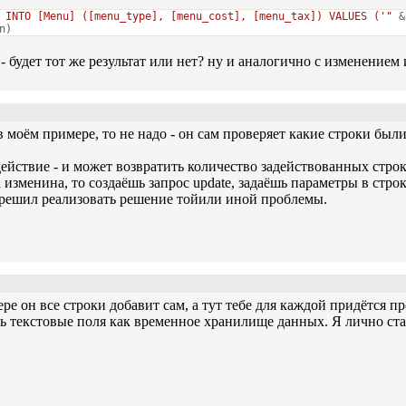
 INTO [Menu] ([menu_type], [menu_cost], [menu_tax]) VALUES ('"
&
n)
- будет тот же результат или нет? ну и аналогично с изменением 
 в моём примере, то не надо - он сам проверяет какие строки б
действие - и может возвратить количество задействованных строк
 изменина, то создаёшь запрос update, задаёшь параметры в стро
ты решил реализовать решение тойили иной проблемы.
птере он все строки добавит сам, а тут тебе для каждой придётся
ть текстовые поля как временное хранилище данных. Я лично ст