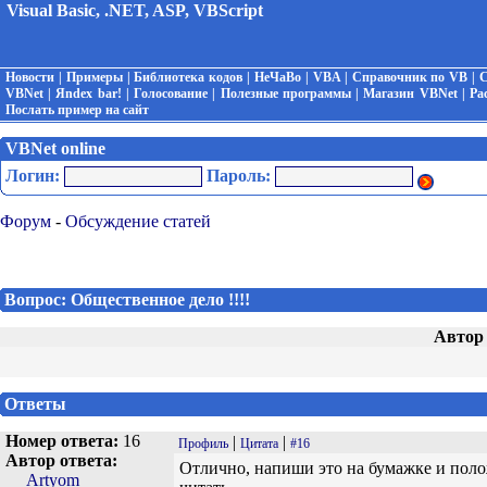
Visual Basic, .NET, ASP, VBScript
Новости
|
Примеры
|
Библиотека кодов
|
НеЧаВо
|
VBA
|
Справочник по VB
|
С
VBNet
|
Яndex bar!
|
Голосование
|
Полезные программы
|
Магазин VBNet
|
Ра
Послать пример на сайт
VBNet online
Логин:
Пароль:
Форум
-
Обсуждение статей
Вопрос: Общественное дело !!!!
Автор
Ответы
Номер ответа:
16
|
|
Профиль
Цитата
#16
Автор ответа:
Отлично, напиши это на бумажке и полож
Artyom