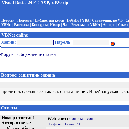
Visual Basic, .NET, ASP, VBScript
Новости
|
Примеры
|
Библиотека кодов
|
НеЧаВо
|
VBA
|
Справочник по VB
|
С
VBNet
|
Рассылка
|
Конкурсы
|
Юмор
|
Чат
|
Реклама на VBNet
|
Автора!
|
Ссылк
VBNet online
Логин:
Пароль:
Форум
-
Обсуждение статей
Вопрос: защитник экрана
прочитал. сделал все, так как он там пишет. И че? запускаю заст
Ответы
Номер ответа:
1
Web-сайт:
domkratt.com
Автор ответа:
|
|
Профиль
Цитата
#1