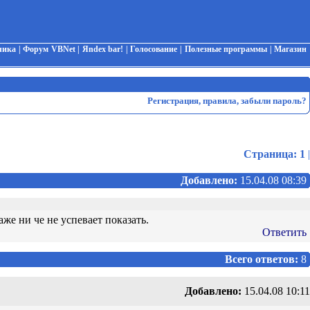
чика
|
Форум VBNet
|
Яndex bar!
|
Голосование
|
Полезные программы
|
Магазин
Регистрация
,
правила
,
забыли пароль?
Страница:
1
|
Добавлено:
15.04.08 08:39
аже ни че не успевает показать.
Ответить
Всего ответов:
8
Добавлено:
15.04.08 10:11