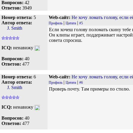
Вопросов:
42
Ответов:
3949
Номер ответа:
5
Web-сайт:
Не хочу ломать голову, если е
Автор ответа:
|
|
Профиль
Цитата
#5
J. Smith
Если хочеш голову поломать скину тебе 
Он клипы играет, поддерживает настройк
совета спросиш.
ICQ:
ненавижу
Вопросов:
40
Ответов:
477
Номер ответа:
6
Web-сайт:
Не хочу ломать голову, если е
Автор ответа:
|
|
Профиль
Цитата
#6
J. Smith
Проверь почту. Там примеры по стилю.
ICQ:
ненавижу
Вопросов:
40
Ответов:
477