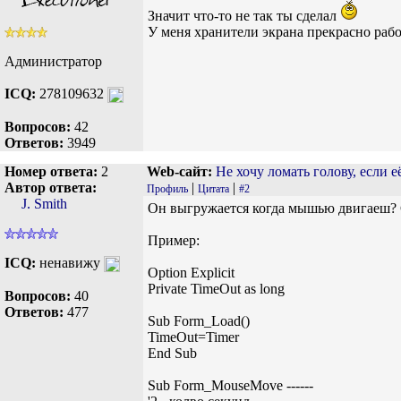
Значит что-то не так ты сделал
У меня хранители экрана прекрасно рабо
Администратор
ICQ:
278109632
Вопросов:
42
Ответов:
3949
Номер ответа:
2
Web-сайт:
Не хочу ломать голову, если е
Автор ответа:
|
|
Профиль
Цитата
#2
J. Smith
Он выгружается когда мышью двигаеш? Сд
Пример:
ICQ:
ненавижу
Option Explicit
Private TimeOut as long
Вопросов:
40
Ответов:
477
Sub Form_Load()
TimeOut=Timer
End Sub
Sub Form_MouseMove ------