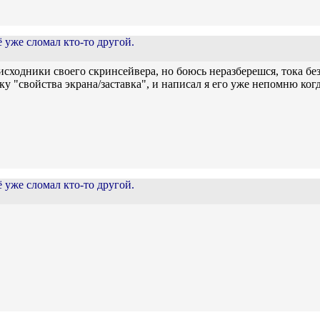
ё уже сломал кто-то другой.
исходники своего скринсейвера, но боюсь неразберешся, тока без
у "свойства экрана/заставка", и написал я его уже непомню когд
ё уже сломал кто-то другой.