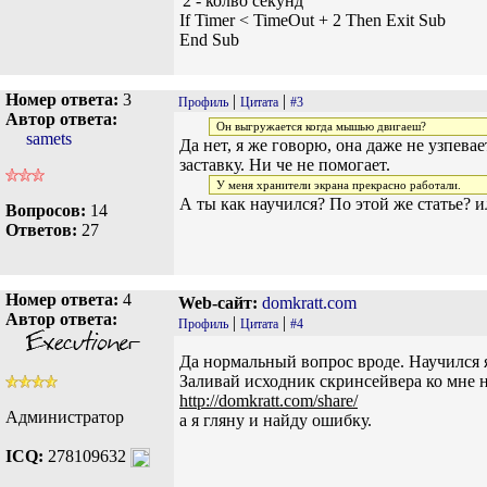
'2 - колво секунд
If Timer < TimeOut + 2 Then Exit Sub
End Sub
Номер ответа:
3
|
|
Профиль
Цитата
#3
Автор ответа:
Он выгружается когда мышью двигаеш?
samets
Да нет, я же говорю, она даже не узпева
заставку. Ни че не помогает.
У меня хранители экрана прекрасно работали.
А ты как научился? По этой же статье? ил
Вопросов:
14
Ответов:
27
Номер ответа:
4
Web-сайт:
domkratt.com
Автор ответа:
|
|
Профиль
Цитата
#4
Да нормальный вопрос вроде. Научился 
Заливай исходник скринсейвера ко мне 
http://domkratt.com/share/
Администратор
а я гляну и найду ошибку.
ICQ:
278109632