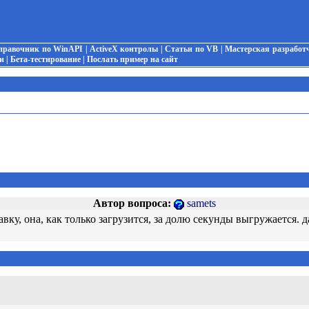
правочник по WinAPI
|
ActiveX контролы
|
Статьи по VB
|
Мастерская разработ
и
|
Бета-тестирование
|
Послать пример на сайт
Автор вопроса:
samets
авку, она, как только загрузится, за долю секунды выгружается. д