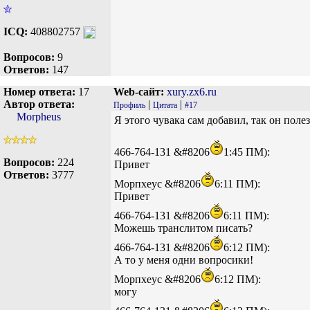
ICQ:
408802757
Вопросов:
9
Ответов:
147
Номер ответа:
17
Web-сайт:
xury.zx6.ru
Автор ответа:
|
|
Профиль
Цитата
#17
Morpheus
Я этого чувака сам добавил, так он поле
466-764-131 &#8206
1:45 ПМ):
Вопросов:
224
Привет
Ответов:
3777
Морпхеус &#8206
6:11 ПМ):
Привет
466-764-131 &#8206
6:11 ПМ):
Можешь транслитом писать?
466-764-131 &#8206
6:12 ПМ):
А то у меня одни вопросики!
Морпхеус &#8206
6:12 ПМ):
могу