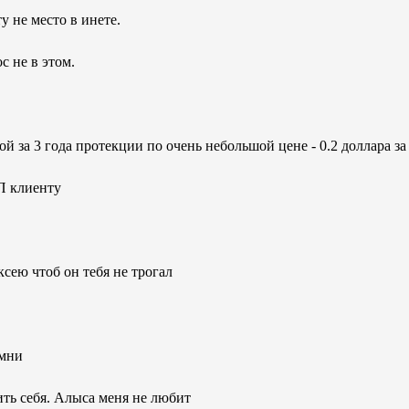
ту не место в инете.
 не в этом.
й за 3 года протекции по очень небольшой цене - 0.2 доллара за
П клиенту
ксею чтоб он тебя не трогал
омни
бить себя. Алыса меня не любит