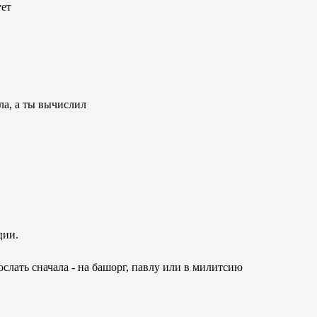
ует
ла, а ты вычислил
ции.
ослать сначала - на башорг, павлу или в милитсию