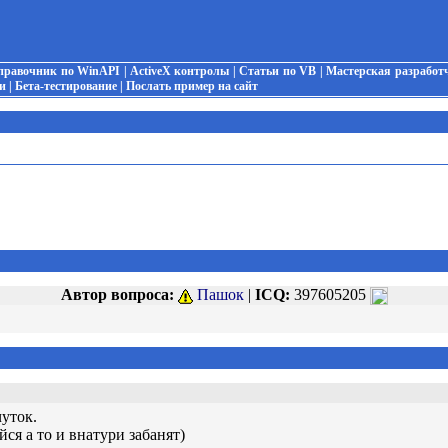
правочник по WinAPI
|
ActiveX контролы
|
Статьи по VB
|
Мастерская разработ
и
|
Бета-тестирование
|
Послать пример на сайт
Автор вопроса:
Пашок
|
ICQ:
397605205
уток.
ся а то и внатури забанят)