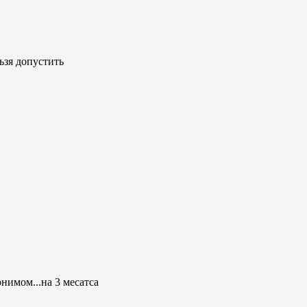
ьзя допустить
онимом...на 3 месатса