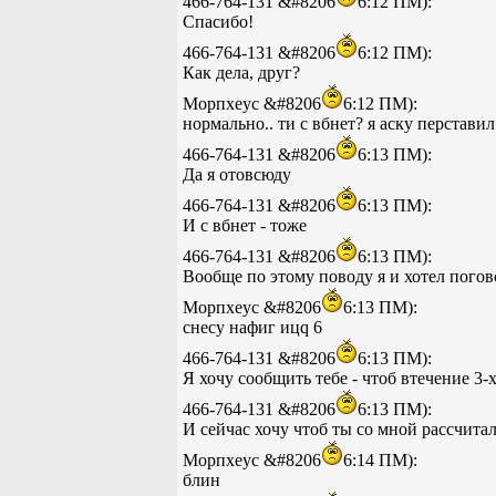
466-764-131 &#8206
6:12 ПМ):
Спасибо!
466-764-131 &#8206
6:12 ПМ):
Как дела, друг?
Морпхеус &#8206
6:12 ПМ):
нормально.. ти с вбнет? я аску перстави
466-764-131 &#8206
6:13 ПМ):
Да я отовсюду
466-764-131 &#8206
6:13 ПМ):
И с вбнет - тоже
466-764-131 &#8206
6:13 ПМ):
Вообще по этому поводу я и хотел погов
Морпхеус &#8206
6:13 ПМ):
снесу нафиг ицq 6
466-764-131 &#8206
6:13 ПМ):
Я хочу сообщить тебе - чтоб втечение 3-
466-764-131 &#8206
6:13 ПМ):
И сейчас хочу чтоб ты со мной рассчитал
Морпхеус &#8206
6:14 ПМ):
блин