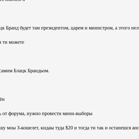
цк Бранд будет там президентом, царем и министром, а этого нел
 и ти можете
 самим Блацк Брандьом.
лён
ль от форума, нужно провести мини-выборы
ишу моы З-кошелет, кидаы туда $20 и тогда ти так и останешся ан