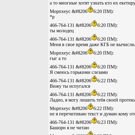
а то многиые хотят узнать кто их екетир
Морпхеус &#8206
6:20 ПМ):
*р
466-764-131 &#8206
6:20 ПМ):
ты молодец
466-764-131 &#8206
6:20 ПМ):
Меня в свое время даже КГБ не вычисли
Морпхеус &#8206
6:20 ПМ):
гыг а то
466-764-131 &#8206
6:20 ПМ):
Я смеюсь горькими слезами
466-764-131 &#8206
6:22 ПМ):
Вижу ты испугался
466-764-131 &#8206
6:22 ПМ):
Ладно, я могу лишить тебя своей протек
Морпхеус &#8206
6:22 ПМ):
не я перечитиваю текст и думаю кому от
466-764-131 &#8206
6:23 ПМ):
Башорн я не читаю