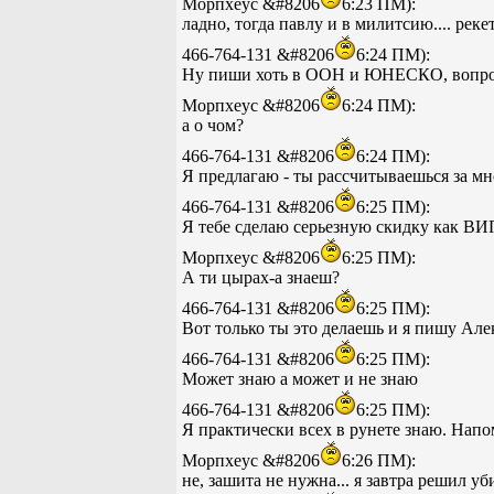
Морпхеус &#8206
6:23 ПМ):
ладно, тогда павлу и в милитсию.... реке
466-764-131 &#8206
6:24 ПМ):
Ну пиши хоть в ООН и ЮНЕСКО, вопрос
Морпхеус &#8206
6:24 ПМ):
а о чом?
466-764-131 &#8206
6:24 ПМ):
Я предлагаю - ты рассчитываешься за мно
466-764-131 &#8206
6:25 ПМ):
Я тебе сделаю серьезную скидку как ВИ
Морпхеус &#8206
6:25 ПМ):
А ти цырах-а знаеш?
466-764-131 &#8206
6:25 ПМ):
Вот только ты это делаешь и я пишу Але
466-764-131 &#8206
6:25 ПМ):
Может знаю а может и не знаю
466-764-131 &#8206
6:25 ПМ):
Я практически всех в рунете знаю. Нап
Морпхеус &#8206
6:26 ПМ):
не, зашита не нужна... я завтра решил у