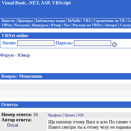
Visual Basic, .NET, ASP, VBScript
Новости
|
Примеры
|
Библиотека кодов
|
НеЧаВо
|
VBA
|
Справочник по VB
|
С
VBNet
|
Рассылка
|
Конкурсы
|
Юмор
|
Чат
|
Реклама на VBNet
|
Автора!
|
Ссылк
VBNet online
Логин:
Пароль:
Форум
-
Юмор
Вопрос: Мошенник
Ответы
Номер ответа:
16
|
|
Профиль
Цитата
#16
Автор ответа:
Ща напишу етому Васе в асю По ганяю ч
Docal
Павел смотри ты к етому челу не нарывай