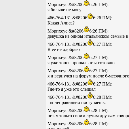
Морпхеус &#8206
6:26 ПМ):
я больше не могу.
466-764-131 &#8206
6:26 ПМ):
Какая Алиса?
Морпхеус &#8206
6:26 ПМ):
девушка из одноы итальянскоы семьые в
466-764-131 &#8206
6:27 ПМ):
Я ее не одобряю
Морпхеус &#8206
6:27 ПМ):
я уже топег прошальниы готовлю
Морпхеус &#8206
6:27 ПМ):
я и вернулся на форум после 6-месячного
466-764-131 &#8206
6:27 ПМ):
Где-то я уже это слышал
466-764-131 &#8206
6:28 ПМ):
Ты неправильно поступаешь.
Морпхеус &#8206
6:28 ПМ):
нет. я тольто своим лучим друзьям говор
Морпхеус &#8206
6:28 ПМ):
и то не всё