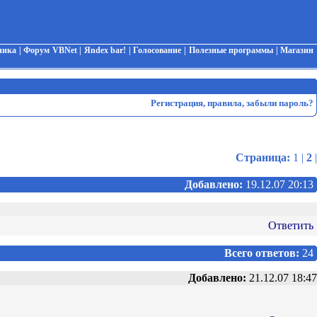
чика
|
Форум VBNet
|
Яndex bar!
|
Голосование
|
Полезные программы
|
Магазин
Регистрация
,
правила
,
забыли пароль?
Страница:
1
|
2
|
Добавлено:
19.12.07 20:13
Ответить
Всего ответов:
24
Добавлено:
21.12.07 18:47