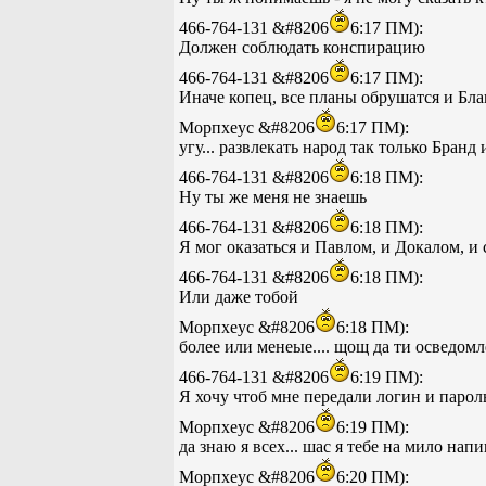
466-764-131 &#8206
6:17 ПМ):
Должен соблюдать конспирацию
466-764-131 &#8206
6:17 ПМ):
Иначе копец, все планы обрушатся и Бла
Морпхеус &#8206
6:17 ПМ):
угу... развлекать народ так только Бранд
466-764-131 &#8206
6:18 ПМ):
Ну ты же меня не знаешь
466-764-131 &#8206
6:18 ПМ):
Я мог оказаться и Павлом, и Докалом, и
466-764-131 &#8206
6:18 ПМ):
Или даже тобой
Морпхеус &#8206
6:18 ПМ):
более или менеые.... щощ да ти осведом
466-764-131 &#8206
6:19 ПМ):
Я хочу чтоб мне передали логин и паро
Морпхеус &#8206
6:19 ПМ):
да знаю я всех... шас я тебе на мило нап
Морпхеус &#8206
6:20 ПМ):