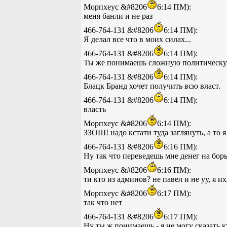
Морпхеус &#8206
6:14 ПМ):
меня банли и не раз
466-764-131 &#8206
6:14 ПМ):
Я делал все что в моих силах...
466-764-131 &#8206
6:14 ПМ):
Ты же понимаешь сложную политическу
466-764-131 &#8206
6:14 ПМ):
Блацк Бранд хочет получить всю власт.
466-764-131 &#8206
6:14 ПМ):
власть
Морпхеус &#8206
6:14 ПМ):
ЗЗОШ! надо кстати туда заглянуть, а то я
466-764-131 &#8206
6:16 ПМ):
Ну так что переведешь мне денег на бор
Морпхеус &#8206
6:16 ПМ):
ти кто из админов? не павел и не уу, я
Морпхеус &#8206
6:17 ПМ):
так что нет
466-764-131 &#8206
6:17 ПМ):
Ну ты ж понимаешь - я не могу сказать 