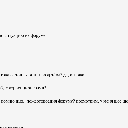
ю ситуацию на форуме
 тока офтоплы. а ти про артёма? да, он такоы
ьбу с коррупционерами?
 их помню ицq.. пожертовоания форуму? посмотрим, у меня шас 
кто именно я