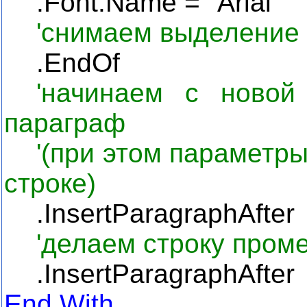
.Font.Name = "Arial"
'снимаем выделение 
.EndOf
'начинаем с новой
параграф
'(при этом параметр
строке)
.InsertParagraphAfter
'
делаем строку пром
.InsertParagraphAfter
End With