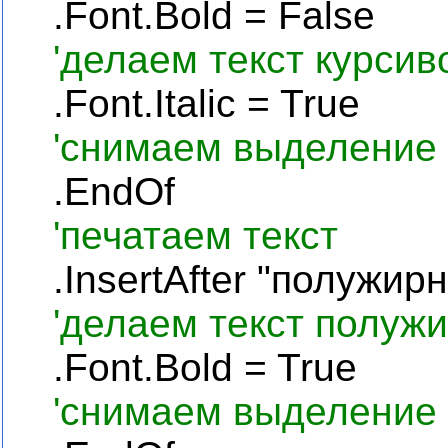
.
Font
.
Bold
=
False
'делаем текст курсив
.Font.Italic = True
'снимаем выделение 
.
EndOf
'печатаем текст
.
InsertAfter
"полужирн
'делаем текст полуж
.Font.Bold = True
'снимаем выделение 