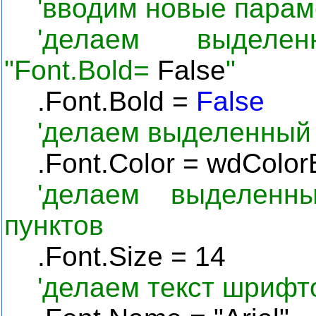
'вводим новые пара
'делаем выделе
"Font.Bold=
False
"
.
Font
.
Bold
=
False
'делаем выделенный
.Font.Color = wdColor
'делаем выделенн
пунктов
.Font.Size = 14
'делаем текст шрифт