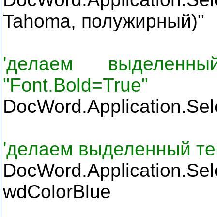
Tahoma,
полужирный
)"
'делаем выделенн
"Font.Bold=True"
DocWord.Application.Sele
'делаем выделенный те
DocWord.Application.
wdColorBlue