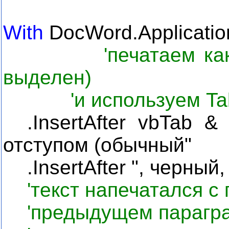
With
DocWord.Applicatio
'печатаем ка
выделен)
'и используем
Ta
.
InsertAfter
vbTab
& "
отступом (обычный"
.InsertAfter ",
черный
'текст напечатался с
'предыдущем парагр