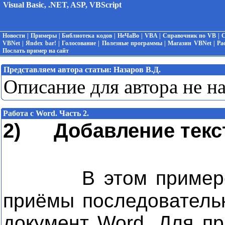
Visual Basic, .NET, ASP, VBScript
Новости
|
Примеры
|
Библиотека кодов
|
НеЧаВо
|
VBA
|
Справочник по VB
|
С
VBNet
|
Яndex bar!
|
Голосование
|
Полезные программы
|
Магазин VBNet
|
Ра
Послать пример на сайт
Представляем автора статьи:
Назаров В.Д.
Описание для автора не н
Работа с Word. Часть 2.
2) Добавление текст
В этом пример
приёмы последовательн
документ Word. Для пр