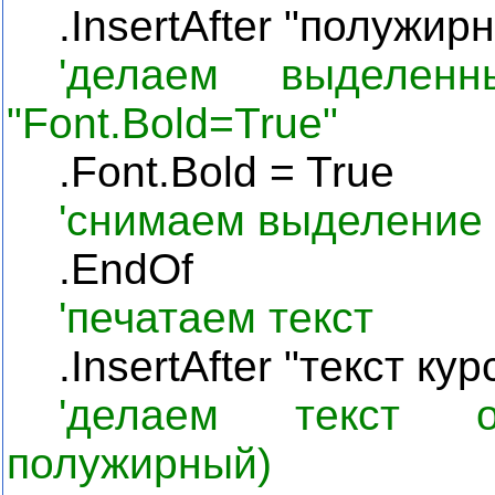
.
InsertAfter
"полужирны
'делаем выделен
"Font.Bold=True"
.Font.Bold = True
'снимаем выделение 
.
EndOf
'печатаем текст
.InsertAfter "
текст
кур
'делаем текст 
полужирный)