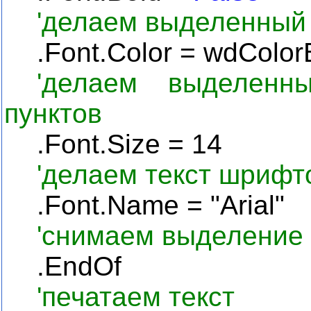
'делаем выделенный
.
Font
.
Color
=
wdColor
'делаем выделенн
пунктов
.
Font
.
Size
= 14
'делаем текст шрифт
.Font.Name = "Arial"
'снимаем выделение 
.EndOf
'печатаем текст