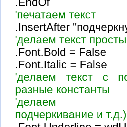
.
EndOf
'печатаем текст
.
InsertAfter
"подчеркну
'делаем текст простым
.Font.Bold = False
.Font.Italic = False
'делаем текст с п
разные константы
'делаем переч
подчеркивание и т.д.)
.
Font
.
Underline
=
wdUn