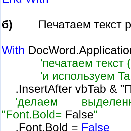
б)
Печатаем текст 
With
DocWord.Applicatio
'печатаем текст 
'и используем
Ta
.
InsertAfter
vbTab
& "П
'делаем выделе
"Font.Bold=
False
"
.
Font
.
Bold
=
False