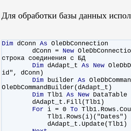
Для обработки базы данных испол
Dim
dConn
As
OleDbConnection
dConn =
New
OleDbConnectio
строка соединения с БД
Dim
dAdapt_t
As
New
OleDbD
id", dConn)
Dim
builder
As
OleDbComma
OleDbCommandBuilder(dAdapt_t)
Dim
Tlb1
As
New
DataTable
dAdapt_t.Fill(Tlb1)
For
i = 0
To
Tlb1.Rows.Cou
Tlb1.Rows(i)("Dates") = Tlb1
dAdapt_t.Update(Tlb1)