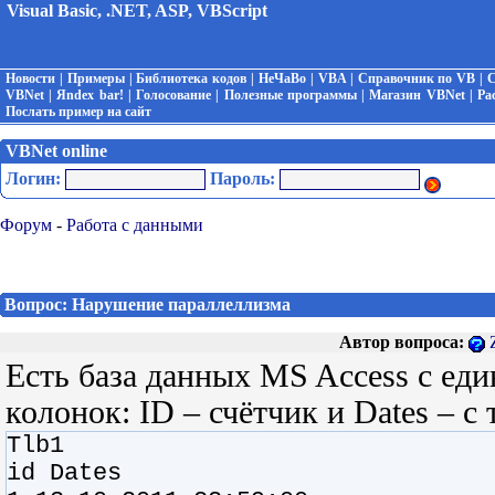
Visual Basic, .NET, ASP, VBScript
Новости
|
Примеры
|
Библиотека кодов
|
НеЧаВо
|
VBA
|
Справочник по VB
|
С
VBNet
|
Яndex bar!
|
Голосование
|
Полезные программы
|
Магазин VBNet
|
Ра
Послать пример на сайт
VBNet online
Логин:
Пароль:
Форум
-
Работа с данными
Вопрос: Нарушение параллеллизма
Автор вопроса:
Есть база данных MS Access с еди
колонок: ID – счётчик и Dates – 
Tlb1
id Dates