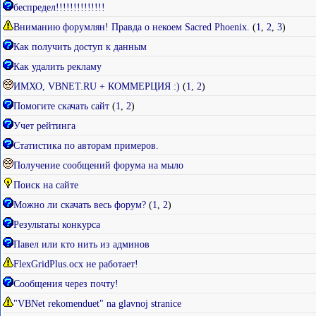
беспредел!!!!!!!!!!!!!!
Вниманию форумлян! Правда о некоем Sacred Phoenix.
(
1
,
2
,
3
)
Как получить доступ к данным
Как удалить рекламу
ИМХО, VBNET.RU + КОММЕРЦИЯ :)
(
1
,
2
)
Помогите скачать сайт
(
1
,
2
)
Учет рейтинга
Статистика по авторам примеров.
Получение сообщений форума на мыло
Поиск на сайте
Можно ли скачать весь форум?
(
1
,
2
)
Результаты конкурса
Павел или кто нить из админов
FlexGridPlus.ocx не работает!
Сообщения через почту!
"VBNet rekomenduet" na glavnoj stranice