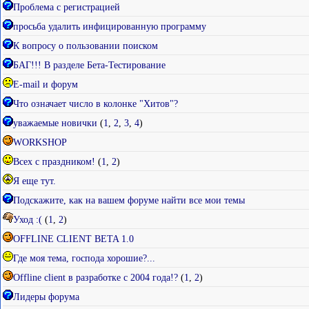
Проблема с регистрацией
просьба удалить инфицированную программу
К вопросу о пользовании поиском
БАГ!!! В разделе Бета-Тестирование
E-mail и форум
Что означает число в колонке "Хитов"?
уважаемые новички
(
1
,
2
,
3
,
4
)
WORKSHOP
Всех с праздником!
(
1
,
2
)
Я еще тут.
Подскажите, как на вашем форуме найти все мои темы
Уход :(
(
1
,
2
)
OFFLINE CLIENT BETA 1.0
Где моя тема, господа хорошие?...
Offline client в разработке с 2004 года!?
(
1
,
2
)
Лидеры форума