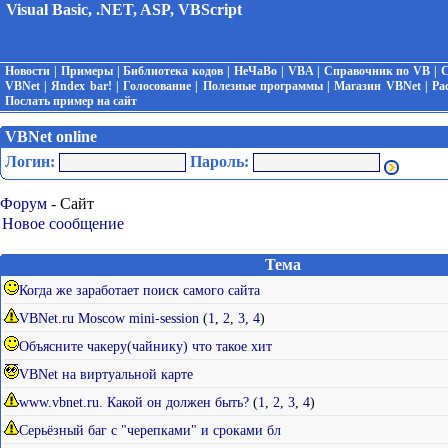
Visual Basic, .NET, ASP, VBScript
Новости
|
Примеры
|
Библиотека кодов
|
НеЧаВо
|
VBA
|
Справочник по VB
|
С
VBNet
|
Яndex bar!
|
Голосование
|
Полезные программы
|
Магазин VBNet
|
Ра
Послать пример на сайт
VBNet online
Логин:
Пароль:
Форум
- Сайт
Новое сообщение
Тема
Когда же заработает поиск самого сайта
VBNet.ru Moscow mini-session
(
1
,
2
,
3
,
4
)
Объясните чакеру(чайнику) что такое хит
VBNet на виртуальной карте
www.vbnet.ru. Какой он должен быть?
(
1
,
2
,
3
,
4
)
Серьёзный баг с "черепками" и сроками бл