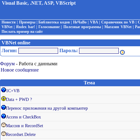
Visual Basic, .NET, ASP, VBScript
Новости
|
Примеры
|
Библиотека кодов
|
НеЧаВо
|
VBA
|
Справочник по VB
|
С
VBNet
|
Яndex bar!
|
Голосование
|
Полезные программы
|
Магазин VBNet
|
Ра
Послать пример на сайт
VBNet online
Логин:
Пароль:
Форум
- Работа с данными
Новое сообщение
Тема
1С+VB
Data + PWD ?
Перенос приложения на другой компьютер
Access и CheckBox
Массив и RecordSet
Recordset.Delete