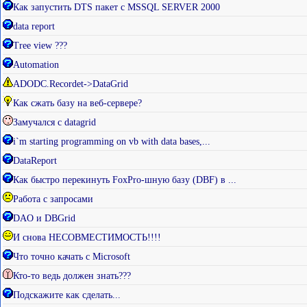
Как запустить DTS пакет с MSSQL SERVER 2000
data report
Tree view ???
Automation
ADODC.Recordet->DataGrid
Как сжать базу на веб-сервере?
Замучался с datagrid
i`m starting programming on vb with data bases,...
DataReport
Как быстро перекинуть FoxPro-шную базу (DBF) в ...
Работа с запросами
DAO и DBGrid
И снова НЕСОВМЕСТИМОСТЬ!!!!
Что точно качать с Microsoft
Кто-то ведь должен знать???
Подскажите как сделать...