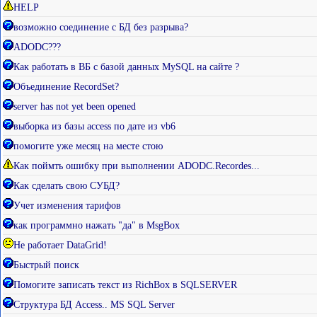
HELP
возможно соединение с БД без разрыва?
ADODC???
Как работать в ВБ с базой данных MySQL на сайте ?
Объединение RecordSet?
server has not yet been opened
выборка из базы access по дате из vb6
помогите уже месяц на месте стою
Как поймть ошибку при выполнении ADODC.Recordes...
Как сделать свою СУБД?
Учет изменения тарифов
как программно нажать "да" в MsgBox
Не работает DataGrid!
Быстрый поиск
Помогите записать текст из RichBox в SQLSERVER
Структура БД Access.. MS SQL Server